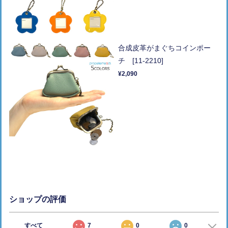
合成皮革がまぐちコインポー
チ [11-2210]
¥2,090
ショップの評価
すべて
7
0
0