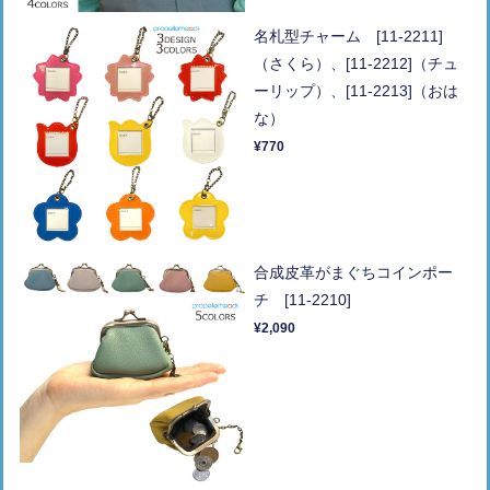
名札型チャーム [11-2211]
（さくら）、[11-2212]（チュ
ーリップ）、[11-2213]（おは
な）
¥770
合成皮革がまぐちコインポー
チ [11-2210]
¥2,090