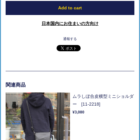
Add to cart
日本国内にお住まいの方向け
通報する
関連商品
ムラしぼ合皮横型ミニショルダ
ー [11-2218]
¥3,080