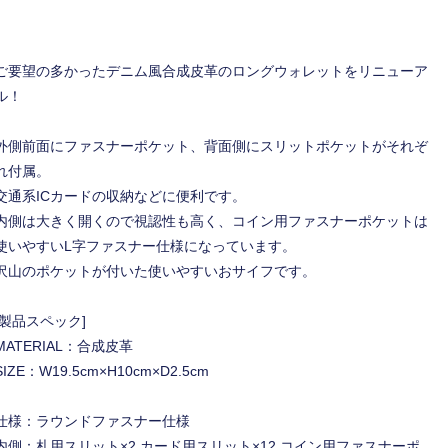
ご要望の多かったデニム風合成皮革のロングウォレットをリニューア
ル！
外側前面にファスナーポケット、背面側にスリットポケットがそれぞ
れ付属。
交通系ICカードの収納などに便利です。
内側は大きく開くので視認性も高く、コイン用ファスナーポケットは
使いやすいL字ファスナー仕様になっています。
沢山のポケットが付いた使いやすいおサイフです。
[製品スペック]
MATERIAL：合成皮革
SIZE：W19.5cm×H10cm×D2.5cm
仕様：ラウンドファスナー仕様
内側：札用スリット×2 カード用スリット×12 コイン用ファスナーポ