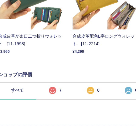
合成皮革がま口二つ折りウォレッ
合成皮革配色L字ロングウォレッ
ト [11-1998]
ト [11-2214]
¥3,960
¥4,290
ショップの評価
すべて
7
0