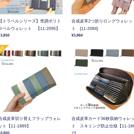
【トラベルシリーズ】杢調ポリト
合成皮革2つ折りロングウォレッ
ラベルウォレット 【11-2095】
ト [11-2084]
¥3,850
¥3,960
合成皮革切り替えフラップウォレ
合成皮革カード36枚収納ウォレ
ット【11-1889】
ト スキミング防止仕様【11-18
¥3,850
7】