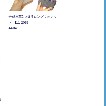
合成皮革2つ折りロングウォレッ
ト [11-2058]
¥3,850
ッ
6