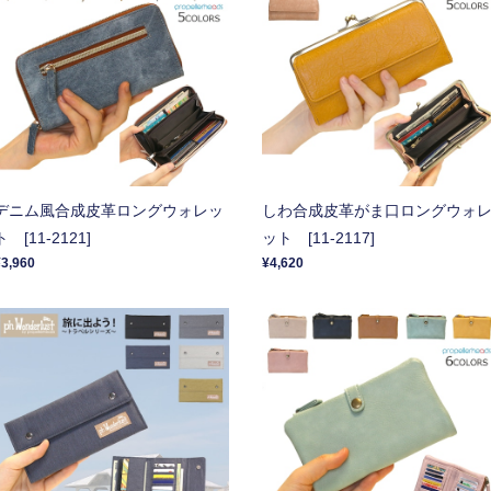
デニム風合成皮革ロングウォレッ
しわ合成皮革がま口ロングウォ
ト [11-2121]
ット [11-2117]
¥3,960
¥4,620